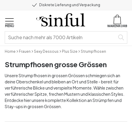
Diskrete Lieferung und Verpackung
MENU
WARENKORB
Home
Frauen
Sexy Dessous
Plus Size
Strumpfhosen
Strumpfhosen grosse Grössen
Unsere Strumpfhosen in grossen Grössen schmiegen sich an
deine Oberschenkel und bleiben an Ort und Stelle - bereit für
verführerische Blicke und verspielte Momente. Wähle zwischen
verführerischer Spitze, frechen Mustern und klassischen Styles.
Entdecke hier unsere komplette Kollektion an Strümpfen und
Stay-ups in grossen Grössen.